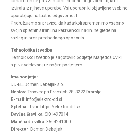
jamčimo in ne prevzemamo nobene odgovornosti, ki bi
izvirala iz njihove uporabe. Vsi uporabniki objavljeno vsebino
uporabljajo na lastno odgovornost.
Pridružujemo si pravico, da kadarkoli spremenimo vsebino
svojih spletnih strani, na kakršenkoli način, ne glede na
razlog in brez predhodnega opozorila.
Tehnološka izvedba
Tehnološko izvedbo je zagotovilo podjetje Marjetica Cvikl
s.p. v sodelovanju z našim podjetjem.
Ime podjetja:
DD-EL, Domen Debeljak s.p.
Naslov:
Trnovec pri Dramljah 28, 3222 Dramlje
E-mail
:
info@elektro-dd.si
Spletna stran:
https://elektro-dd.si/
Davčna številka:
SI81497814
Matična številka:
3604241000
Direktor:
Domen Debeljak