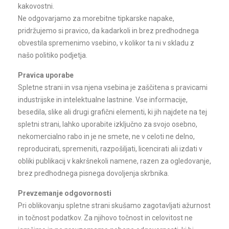
kakovostni.
Ne odgovarjamo za morebitne tipkarske napake,
pridržujemo si pravico, da kadarkoli in brez predhodnega
obvestila spremenimo vsebino, v kolikor ta ni v skladu z
našo politiko podjetja.
Pravica uporabe
Spletne strani in vsa njena vsebina je zaščitena s pravicami
industrijske in intelektualne lastnine. Vse informacije,
besedila, slike ali drugi grafični elementi, ki jih najdete na tej
spletni strani, lahko uporabite izključno za svojo osebno,
nekomercialno rabo in je ne smete, ne v celoti ne delno,
reproducirati, spremeniti, razpošiljati, licencirati ali izdati v
obliki publikacij v kakršnekoli namene, razen za ogledovanje,
brez predhodnega pisnega dovoljenja skrbnika.
Prevzemanje odgovornosti
Pri oblikovanju spletne strani skušamo zagotavljati ažurnost
in točnost podatkov. Za njihovo točnost in celovitost ne