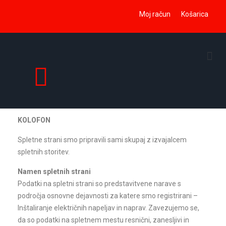
Moj račun
Košarica
Solarna razsvetljava
LED razsvetljava
KOLOFON
Spletne strani smo pripravili sami skupaj z izvajalcem
spletnih storitev.
Namen spletnih strani
Podatki na spletni strani so predstavitvene narave s
področja osnovne dejavnosti za katere smo registrirani –
Inštaliranje električnih napeljav in naprav. Zavezujemo se,
da so podatki na spletnem mestu resnični, zanesljivi in